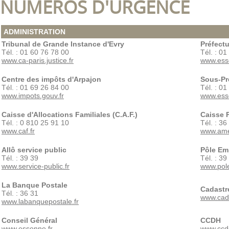
NUMÉROS D'URGENCE
ADMINISTRATION
Tribunal de Grande Instance d'Evry
Préfectu
Tél. : 01 60 76 78 00
Tél. : 0
www.ca-paris.justice.fr
www.esso
Centre des impôts d'Arpajon
Sous-Pr
Tél. : 01 69 26 84 00
Tél. : 0
www.impots.gouv.fr
www.esso
Caisse d'Allocations Familiales (C.A.F.)
Caisse P
Tél. : 0 810 25 91 10
Tél. : 36
www.caf.fr
www.amel
Allô service public
Pôle Em
Tél. : 39 39
Tél. : 39
www.service-public.fr
www.pole
La Banque Postale
Cadastr
Tél. : 36 31
www.cada
www.labanquepostale.fr
Conseil Général
CCDH
www.essonne.fr
www.ccd