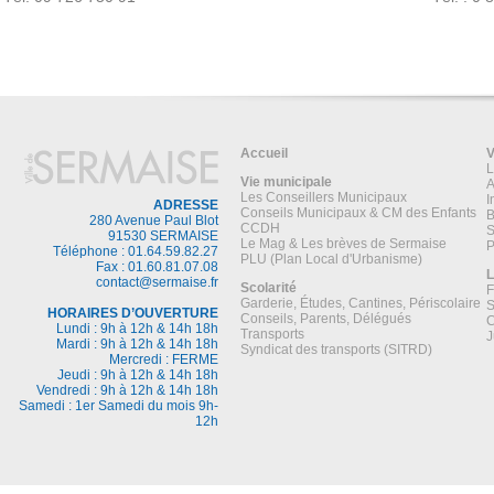
Accueil
V
L
Vie municipale
A
Les Conseillers Municipaux
I
ADRESSE
Conseils Municipaux & CM des Enfants
B
280 Avenue Paul Blot
CCDH
S
91530 SERMAISE
Le Mag & Les brèves de Sermaise
P
Téléphone : 01.64.59.82.27
PLU (Plan Local d'Urbanisme)
Fax : 01.60.81.07.08
L
contact@sermaise.fr
Scolarité
F
Garderie, Études, Cantines, Périscolaire
S
HORAIRES D’OUVERTURE
Conseils, Parents, Délégués
C
Lundi : 9h à 12h & 14h 18h
Transports
J
Mardi : 9h à 12h & 14h 18h
Syndicat des transports (SITRD)
Mercredi : FERME
Jeudi : 9h à 12h & 14h 18h
Vendredi : 9h à 12h & 14h 18h
Samedi : 1er Samedi du mois 9h-
12h