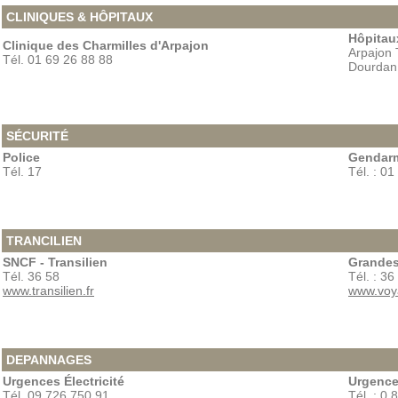
CLINIQUES & HÔPITAUX
Hôpitau
Clinique des Charmilles d'Arpajon
Arpajon 
Tél. 01 69 26 88 88
Dourdan 
SÉCURITÉ
Police
Gendarm
Tél. 17
Tél. : 0
TRANCILIEN
SNCF - Transilien
Grandes
Tél. 36 58
Tél. : 36
www.transilien.fr
www.voy
DEPANNAGES
Urgences Électricité
Urgence
Tél. 09 726 750 91
Tél. : 0