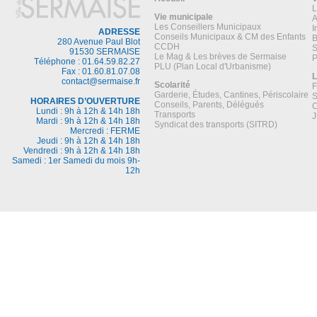
L
Vie municipale
A
Les Conseillers Municipaux
I
ADRESSE
Conseils Municipaux & CM des Enfants
B
280 Avenue Paul Blot
CCDH
S
91530 SERMAISE
Le Mag & Les brèves de Sermaise
P
Téléphone : 01.64.59.82.27
PLU (Plan Local d'Urbanisme)
Fax : 01.60.81.07.08
L
contact@sermaise.fr
Scolarité
F
Garderie, Études, Cantines, Périscolaire
S
HORAIRES D’OUVERTURE
Conseils, Parents, Délégués
C
Lundi : 9h à 12h & 14h 18h
Transports
J
Mardi : 9h à 12h & 14h 18h
Syndicat des transports (SITRD)
Mercredi : FERME
Jeudi : 9h à 12h & 14h 18h
Vendredi : 9h à 12h & 14h 18h
Samedi : 1er Samedi du mois 9h-
12h