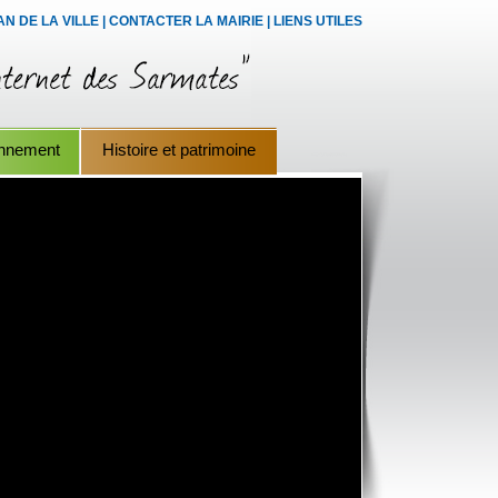
AN DE LA VILLE
|
CONTACTER LA MAIRIE
|
LIENS UTILES
onnement
Histoire et patrimoine