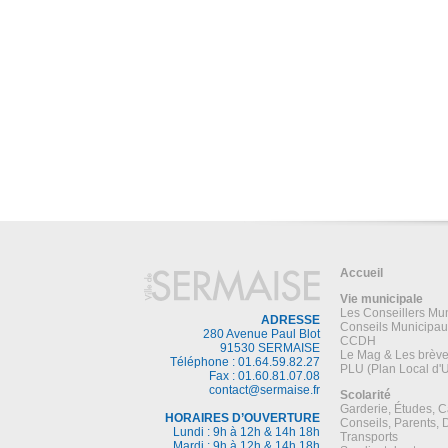
Accueil
Vie municipale
Les Conseillers Mu
ADRESSE
Conseils Municipau
280 Avenue Paul Blot
CCDH
91530 SERMAISE
Le Mag & Les brèv
Téléphone : 01.64.59.82.27
PLU (Plan Local d'
Fax : 01.60.81.07.08
contact@sermaise.fr
Scolarité
Garderie, Études, C
HORAIRES D’OUVERTURE
Conseils, Parents,
Lundi : 9h à 12h & 14h 18h
Transports
Mardi : 9h à 12h & 14h 18h