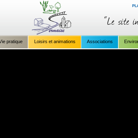
PL
Vie pratique
Loisirs et animations
Associations
Envir