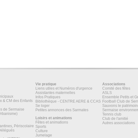
Vie pratique
Associations
Liens utiles et Numéros d'urgence
Comité des fêtes
Assistantes maternelles
ASLS
nicipaux
Infos Pratiques
Ensemble Petits et G
x & CM des Enfants
Bibliothèque - CENTRE AERE & CCAS
Football Club de Ser
Se loger
Sauvons le patrimoi
es de Sermaise
Petites annonces des Sarmates
Sermaise environne
Urbanisme)
Tennis club
Loisirs et animations
Club de l'amitié
Fêtes et animations
Autres associations
antines, Périscolaire
Sports
 Délégués
Culture
Jumelage