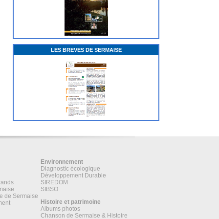
LES BREVES DE SERMAISE
Environnement
Diagnostic écologique
Développement Durable
rands
SIREDOM
maise
SIBSO
ne de Sermaise
Histoire et patrimoine
ment
Albums photos
Chanson de Sermaise & Histoire