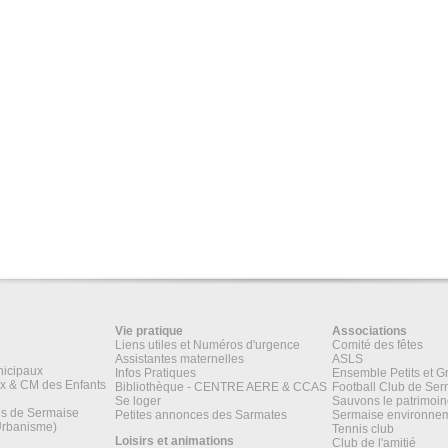
Vie pratique
Associations
Liens utiles et Numéros d'urgence
Comité des fêtes
Assistantes maternelles
ASLS
nicipaux
Infos Pratiques
Ensemble Petits et G
x & CM des Enfants
Bibliothèque - CENTRE AERE & CCAS
Football Club de Ser
Se loger
Sauvons le patrimoi
es de Sermaise
Petites annonces des Sarmates
Sermaise environne
Urbanisme)
Tennis club
Loisirs et animations
Club de l'amitié