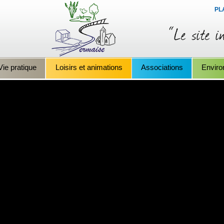
PL
Vie pratique
Loisirs et animations
Associations
Envir