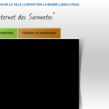
AN DE LA VILLE
|
CONTACTER LA MAIRIE
|
LIENS UTILES
onnement
Histoire et patrimoine