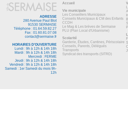
Accueil
V
L
Vie municipale
A
Les Conseillers Municipaux
I
ADRESSE
Conseils Municipaux & CM des Enfants
B
280 Avenue Paul Blot
CCDH
S
91530 SERMAISE
Le Mag & Les brèves de Sermaise
P
Téléphone : 01.64.59.82.27
PLU (Plan Local d'Urbanisme)
Fax : 01.60.81.07.08
L
contact@sermaise.fr
Scolarité
F
Garderie, Études, Cantines, Périscolaire
S
HORAIRES D’OUVERTURE
Conseils, Parents, Délégués
C
Lundi : 9h à 12h & 14h 18h
Transports
J
Mardi : 9h à 12h & 14h 18h
Syndicat des transports (SITRD)
Mercredi : FERME
Jeudi : 9h à 12h & 14h 18h
Vendredi : 9h à 12h & 14h 18h
Samedi : 1er Samedi du mois 9h-
12h