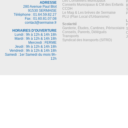
Les Conseillers Municipaux
I
ADRESSE
Conseils Municipaux & CM des Enfants
B
280 Avenue Paul Blot
CCDH
S
91530 SERMAISE
Le Mag & Les brèves de Sermaise
P
Téléphone : 01.64.59.82.27
PLU (Plan Local d'Urbanisme)
Fax : 01.60.81.07.08
L
contact@sermaise.fr
Scolarité
F
Garderie, Études, Cantines, Périscolaire
S
HORAIRES D’OUVERTURE
Conseils, Parents, Délégués
C
Lundi : 9h à 12h & 14h 18h
Transports
J
Mardi : 9h à 12h & 14h 18h
Syndicat des transports (SITRD)
Mercredi : FERME
Jeudi : 9h à 12h & 14h 18h
Vendredi : 9h à 12h & 14h 18h
Samedi : 1er Samedi du mois 9h-
12h